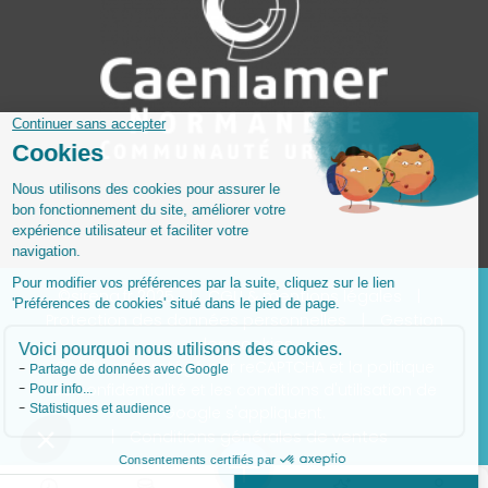
©sirena.fr 2025
|
CGU & mentions légales
|
Protection des données personnelles
|
Gestion
des cookies
Ce site est protégé par reCAPTCHA et la
politique
de confidentialité
et les
conditions d'utilisation
de
Google s'appliquent.
|
Conditions générales de ventes