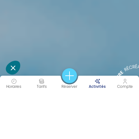
Horaires
Tarifs
Réserver
Activités
Compte
30 À 60 MIN
PERF
Durée
Intensité