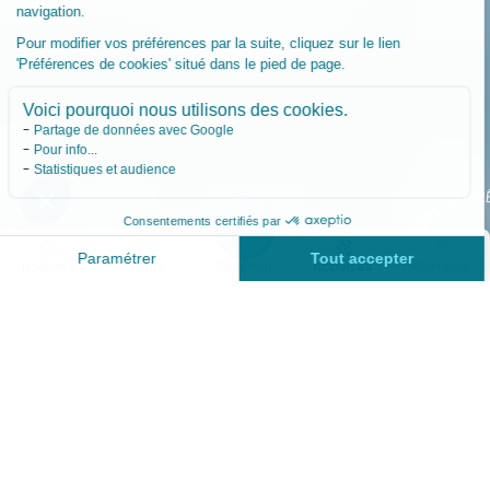
Horaires
Tarifs
Réserver
Activités
Compte
30 À 60 MIN
TONIC
Durée
Intensité